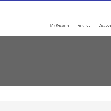
My Resume
Find Job
Discov